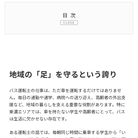
目次
CLOSE
1.
地域の「足」を守るという誇り
2.
東濃エリアだから味わえる「運転の楽しさ」
3.
専門職として成長できる環境と安定した働き方
3.1.
未経験からプロへ。充実の免許取得支援と研修
地域の「足」を守るという誇り
制度
バス運転士の仕事は、ただ車を運転するだけではありませ
3.2.
安全意識の徹底とチームで守る運行品質
ん。毎日の通勤や通学、病院への送り迎え、高齢者の外出支
3.3.
地元で長く、安定して働ける環境
援など、地域の暮らしを支える重要な役割があります。特に
東濃エリアでは、車を持たない学生や高齢者にとって、バス
4.
多治見・東濃エリアのバス運転士だからこそ感じら
は生活に欠かせない存在です。
れる「本当のやりがい」
ある運転士の話では、毎朝同じ時間に乗車する学生から「い