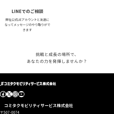
LINEでのご相談
弊社公式LIEアカウントと友達に
なってメッセージのやり取りがで
きます
挑戦と成長の場所で、
あなたの力を発揮しませんか？
Facebook
X
Instagram
YouTube
コミタクモビリティサービス株式会社
〒507-0074