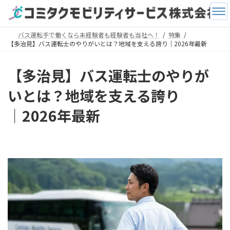
コ
ナ
ン
ビ
テ
ゲ
ン
ー
バス運転手で働くなら未経験者も経験者も当社へ！
特集
【多治見】バス運転士のやりがいとは？地域を支える誇り│2026年最新
ツ
シ
へ
ョ
ス
ン
【多治見】バス運転士のやりが
キ
に
ッ
移
いとは？地域を支える誇り
プ
動
│2026年最新