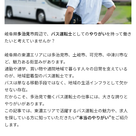
岐阜県
多治見
市周辺で、
バス運転士
としての
やりがい
を持って働き
たいと考えていませんか？
岐阜県の東濃エリアには多治見市、土岐市、可児市、中津川市な
ど、魅力ある街並みがあります。
通勤や通学、買い物や通院――地域で暮らす人々の日常を支えている
のが、地域密着型のバス運転士です。
バスは単なる移動手段ではなく、地域の生活インフラとして欠か
せない存在。
だからこそ、多治見で働くバス運転士の仕事には、大きな誇りと
やりがいがあります。
この記事では、東濃エリアで活躍するバス運転士の魅力や、求人
を探している方に知っていただきたい
“本当のやりがい”
をご紹介
します。