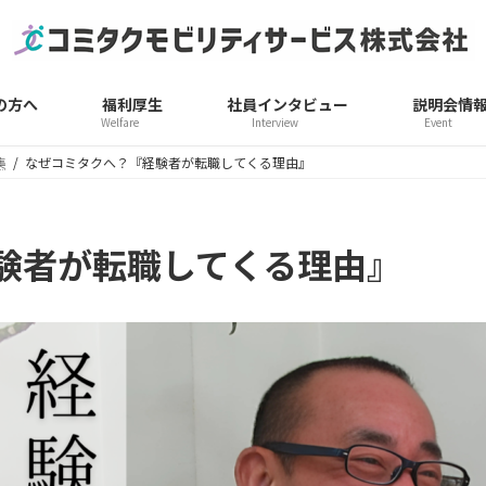
の方へ
福利厚生
社員インタビュー
説明会情
Welfare
Interview
Event
集
なぜコミタクへ？『経験者が転職してくる理由』
験者が転職してくる理由』