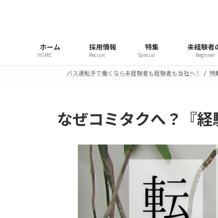
コ
ナ
ン
ビ
テ
ゲ
ン
ー
ホーム
採用情報
特集
未経験者
ツ
シ
HOME
Recruit
Special
Beginner
へ
ョ
バス運転手で働くなら未経験者も経験者も当社へ！
特
ス
ン
キ
に
ッ
移
プ
動
なぜコミタクへ？『経