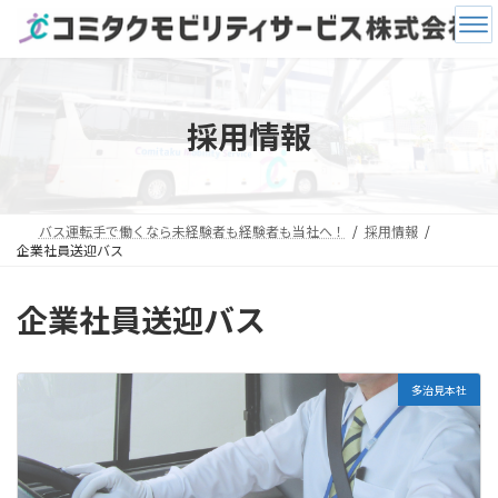
コ
ナ
ン
ビ
テ
ゲ
ン
ー
ツ
シ
へ
ョ
採用情報
ス
ン
キ
に
ッ
移
プ
動
バス運転手で働くなら未経験者も経験者も当社へ！
採用情報
企業社員送迎バス
企業社員送迎バス
多治見本社