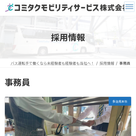
コ
ナ
ン
ビ
テ
ゲ
ン
ー
ツ
シ
へ
ョ
採用情報
ス
ン
キ
に
ッ
移
プ
動
バス運転手で働くなら未経験者も経験者も当社へ！
採用情報
事務員
事務員
多治見本社