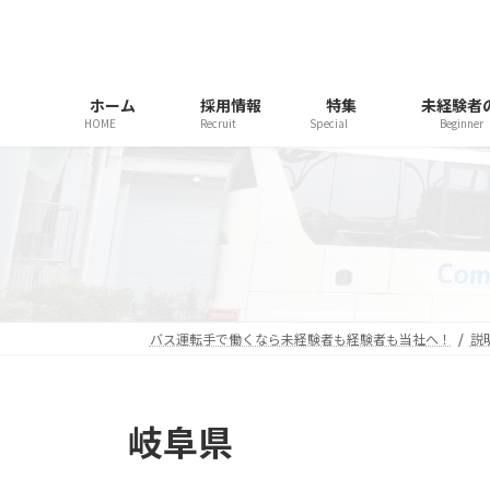
コ
ナ
ン
ビ
テ
ゲ
ン
ー
ホーム
採用情報
特集
未経験者
ツ
シ
HOME
Recruit
Special
Beginner
へ
ョ
ス
ン
キ
に
ッ
移
プ
動
バス運転手で働くなら未経験者も経験者も当社へ！
説
岐阜県