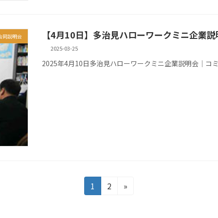
【4月10日】多治見ハローワークミニ企業説
合同説明会
2025-03-25
2025年4月10日多治見ハローワークミニ企業説明会│コ
固
固
1
2
»
定
定
ペ
ペ