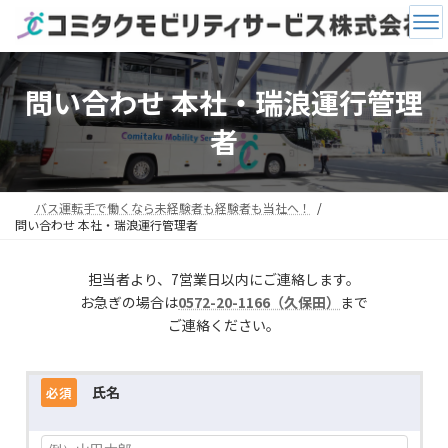
コ
ナ
ン
ビ
テ
ゲ
ン
ー
ツ
シ
問い合わせ 本社・瑞浪運行管理
へ
ョ
ス
ン
者
キ
に
ッ
移
プ
動
バス運転手で働くなら未経験者も経験者も当社へ！
問い合わせ 本社・瑞浪運行管理者
担当者より、7営業日以内にご連絡します。
お急ぎの場合は
0572-20-1166（久保田）
まで
ご連絡ください。
氏名
必須