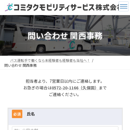
コ
ナ
ン
ビ
テ
ゲ
ン
ー
ツ
シ
へ
ョ
問い合わせ 関西事務
ス
ン
キ
に
ッ
移
プ
動
バス運転手で働くなら未経験者も経験者も当社へ！
問い合わせ 関西事務
担当者より、7営業日以内にご連絡します。
お急ぎの場合は
0572-20-1166（久保田）
まで
ご連絡ください。
氏名
必須